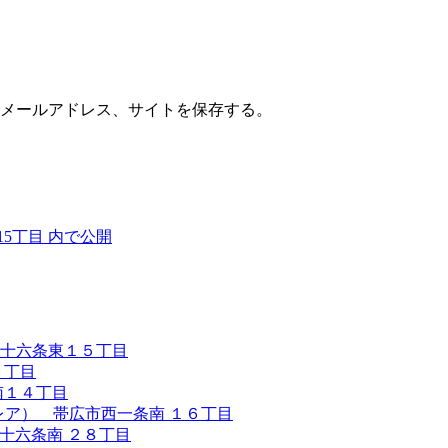
メールアドレス、サイトを保存する。
5丁目
内で公開
十六条東１５丁目
１丁目
南１４丁目
レア） 帯広市西一条南 １６丁目
西十六条南 ２８丁目