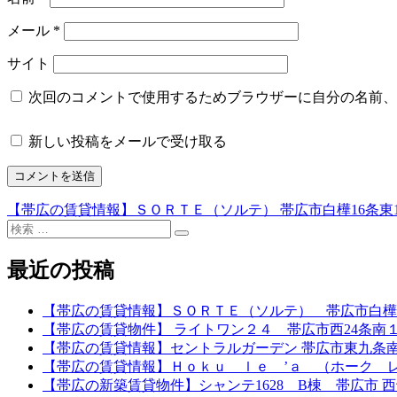
メール
*
サイト
次回のコメントで使用するためブラウザーに自分の名前、
新しい投稿をメールで受け取る
【帯広の賃貸情報】ＳＯＲＴＥ（ソルテ） 帯広市白樺16条東1
投
検
稿
検
索
索
対
最近の投稿
ナ
象:
ビ
【帯広の賃貸情報】ＳＯＲＴＥ（ソルテ） 帯広市白樺
ゲ
【帯広の賃貸物件】 ライトワン２４ 帯広市西24条南
【帯広の賃貸情報】セントラルガーデン 帯広市東九条
ー
【帯広の賃貸情報】Ｈｏｋｕ ｌｅ ’ａ （ホーク 
シ
【帯広の新築賃貸物件】シャンテ1628 B棟 帯広市 