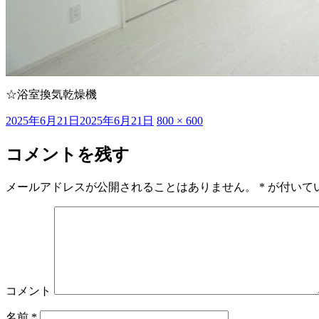
☆浴室換気乾燥機
投
フ
2025年6月21日
2025年6月21日
800 × 600
稿
ル
日:
サ
コメントを残す
イ
ズ
メールアドレスが公開されることはありません。
*
が付いて
コメント
名前
*