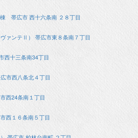
棟 帯広市 西十六条南 ２８丁目
ヴァンテⅡ） 帯広市東８条南７丁目
市西十三条南34丁目
帯広市西八条北４丁目
市西24条南１丁目
広市西１６条南５丁目
） 帯広市 柏林台南町 ２丁目