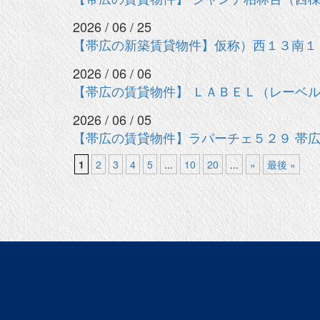
2026 / 06 / 25
【帯広の新築賃貸物件】仮称）西１３南１２
2026 / 06 / 06
【帯広の賃貸物件】 ＬＡＢＥＬ（レーベ
2026 / 06 / 05
【帯広の賃貸物件】ラパーチェ５２９ 帯広
1
2
3
4
5
...
10
20
...
»
最後 »