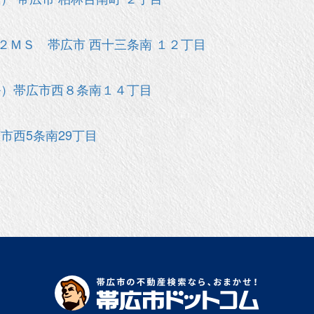
ＭＳ 帯広市 西十三条南 １２丁目
ル）帯広市西８条南１４丁目
市西5条南29丁目