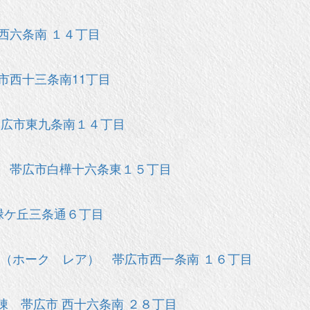
西六条南 １４丁目
市西十三条南11丁目
帯広市東九条南１４丁目
 帯広市白樺十六条東１５丁目
緑ケ丘三条通６丁目
 （ホーク レア） 帯広市西一条南 １６丁目
棟 帯広市 西十六条南 ２８丁目