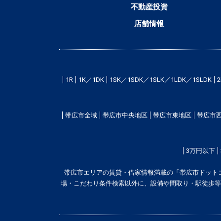
不動産投資
店舗情報
1R
1K／1DK
1SK／1SDK／1SLK／1LDK／1SLDK
帯広市全域
帯広市中央地区
帯広市東地区
帯広市
3万円以下
帯広市エリアの賃貸・借家情報満載の「帯広市ドット
場・こだわり条件検索以外に、設備や間取り・駅徒歩等