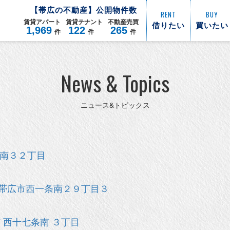
【
帯広
の不動産】公開物件数
RENT
BUY
賃貸
アパート
賃貸
テナント
不動産
売買
借りたい
買いたい
1,969
122
265
件
件
件
News & Topics
ニュース&トピックス
条南３２丁目
帯広市西一条南２９丁目３
 西十七条南 ３丁目