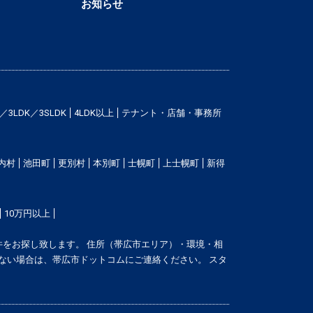
お知らせ
／3LDK／3SLDK
4LDK以上
テナント・店舗・事務所
内村
池田町
更別村
本別町
士幌町
上士幌町
新得
10万円以上
をお探し致します。 住所（帯広市エリア）・環境・相
ない場合は、帯広市ドットコムにご連絡ください。 スタ