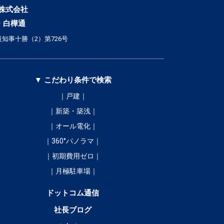
株式会社
・白樺通
知事十勝（2）第726号
▼ こだわり条件で検索
｜戸建｜
｜新築・築浅｜
｜オール電化｜
｜360°パノラマ｜
｜初期費用ゼロ｜
｜月極駐車場｜
ドットコム通信
社長ブログ