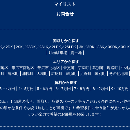
マイリスト
お問合せ
間取りから探す
2K／2DK
2SK／2SDK／2SLK／2LDK／2SLDK
3K／3DK
3SK／3SDK／3SLK
月極駐車場
貸土地
エリアから探す
西地区
帯広市南地区
帯広市北地区
音更町
芽室町
幕別町
鹿追町
中札
町
清水町
浦幌町
大樹町
広尾町
豊頃町
足寄町
陸別町
その他地域
賃料から探す
3～4万円
4～5万円
5～6万円
6～7万円
7～8万円
8～9万円
9～10万円
コム」！ 部屋の広さ、間取り、収納スペースと等々こだわり条件に合った物件
の細かな条件でも絞り込むことが可能です！ 希望条件に合う物件が見つから
ッフが全力で希望のお部屋をお探しします！