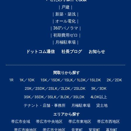
｜戸建｜
｜新築・築浅｜
｜オール電化｜
｜360°パノラマ｜
｜初期費用ゼロ｜
｜月極駐車場｜
ドットコム通信
社長ブログ
お知らせ
間取りから探す
1R
1K／1DK
1SK／1SDK／1SLK／1LDK／1SLDK
2K／2DK
2SK／2SDK／2SLK／2LDK／2SLDK
3K／3DK
3SK／3SDK／3SLK／3LDK／3SLDK
4LDK以上
テナント・店舗・事務所
月極駐車場
貸土地
エリアから探す
帯広市全域
帯広市中央地区
帯広市東地区
帯広市西地区
帯広市南地区
帯広市北地区
音更町
芽室町
幕別町