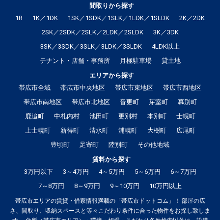
間取りから探す
1R
1K／1DK
1SK／1SDK／1SLK／1LDK／1SLDK
2K／2DK
2SK／2SDK／2SLK／2LDK／2SLDK
3K／3DK
3SK／3SDK／3SLK／3LDK／3SLDK
4LDK以上
テナント・店舗・事務所
月極駐車場
貸土地
エリアから探す
帯広市全域
帯広市中央地区
帯広市東地区
帯広市西地区
帯広市南地区
帯広市北地区
音更町
芽室町
幕別町
鹿追町
中札内村
池田町
更別村
本別町
士幌町
上士幌町
新得町
清水町
浦幌町
大樹町
広尾町
豊頃町
足寄町
陸別町
その他地域
賃料から探す
3万円以下
3～4万円
4～5万円
5～6万円
6～7万円
7～8万円
8～9万円
9～10万円
10万円以上
帯広市エリアの賃貸・借家情報満載の「帯広市ドットコム」！ 部屋の広
さ、間取り、収納スペースと等々こだわり条件に合った物件をお探し致しま