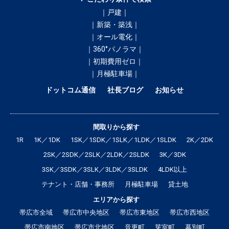
｜戸建｜
｜新築・築浅｜
｜オール電化｜
｜360°パノラマ｜
｜初期費用ゼロ｜
｜月極駐車場｜
ドットコム通信
社長ブログ
お知らせ
間取りから探す
1R
1K／1DK
1SK／1SDK／1SLK／1LDK／1SLDK
2K／2DK
2SK／2SDK／2SLK／2LDK／2SLDK
3K／3DK
3SK／3SDK／3SLK／3LDK／3SLDK
4LDK以上
テナント・店舗・事務所
月極駐車場
貸土地
エリアから探す
帯広市全域
帯広市中央地区
帯広市東地区
帯広市西地区
帯広市南地区
帯広市北地区
音更町
芽室町
幕別町