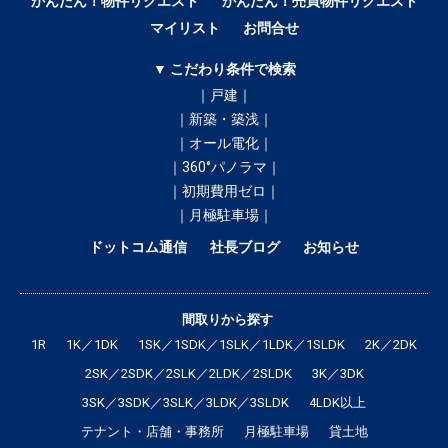
かんたん！物件リクエスト
かんたん！売買物件リクエスト
マイリスト
お問合せ
▼ こだわり条件で検索
｜戸建｜
｜新築・築浅｜
｜オール電化｜
｜360°パノラマ｜
｜初期費用ゼロ｜
｜月極駐車場｜
ドットコム通信
社長ブログ
お知らせ
間取りから探す
1R
1K／1DK
1SK／1SDK／1SLK／1LDK／1SLDK
2K／2DK
2SK／2SDK／2SLK／2LDK／2SLDK
3K／3DK
3SK／3SDK／3SLK／3LDK／3SLDK
4LDK以上
テナント・店舗・事務所
月極駐車場
貸土地