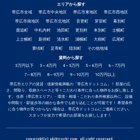
エリアから探す
帯広市全域
帯広市中央地区
帯広市東地区
帯広市西地区
帯広市南地区
帯広市北地区
音更町
芽室町
幕別町
鹿追町
中札内村
池田町
更別村
本別町
士幌町
上士幌町
新得町
清水町
浦幌町
大樹町
広尾町
豊頃町
足寄町
陸別町
その他地域
賃料から探す
3万円以下
3～4万円
4～5万円
5～6万円
6～7万円
7～8万円
8～9万円
9～10万円
10万円以上
帯広市エリアの賃貸・借家情報満載の「帯広市ドットコム」！ 部屋の広
さ、間取り、収納スペースと等々こだわり条件に合った物件をお探し致しま
す。 住所（帯広市エリア）・環境・相場・こだわり条件検索以外に、設備
や間取り・駅徒歩等の細かな条件でも絞り込むことが可能です！ 希望条件
に合う物件が見つからない場合は、帯広市ドットコムにご連絡ください。
スタッフが全力で希望のお部屋をお探しします！
copyright(c) obihiroshi.com. all right reserved.