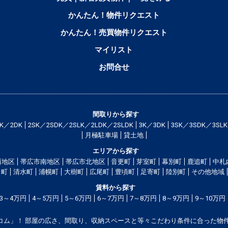
かんたん！物件リクエスト
かんたん！売買物件リクエスト
マイリスト
お問合せ
間取りから探す
2K／2DK
2SK／2SDK／2SLK／2LDK／2SLDK
3K／3DK
3SK／3SDK／3SLK
月極駐車場
貸土地
エリアから探す
西地区
帯広市南地区
帯広市北地区
音更町
芽室町
幕別町
鹿追町
中札
町
清水町
浦幌町
大樹町
広尾町
豊頃町
足寄町
陸別町
その他地域
賃料から探す
3～4万円
4～5万円
5～6万円
6～7万円
7～8万円
8～9万円
9～10万円
コム」！ 部屋の広さ、間取り、収納スペースと等々こだわり条件に合った物件