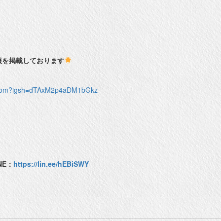
情報を掲載しております
otcom?igsh=dTAxM2p4aDM1bGkz
NE：
https://lin.ee/hEBiSWY