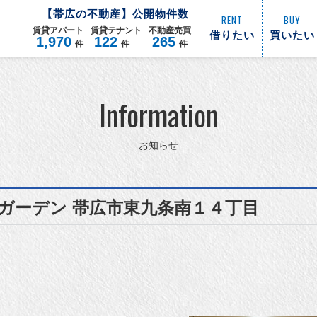
【
帯広
の不動産】公開物件数
RENT
BUY
賃貸
アパート
賃貸
テナント
不動産
売買
借りたい
買いたい
1,970
122
265
件
件
件
Information
お知らせ
ガーデン 帯広市東九条南１４丁目