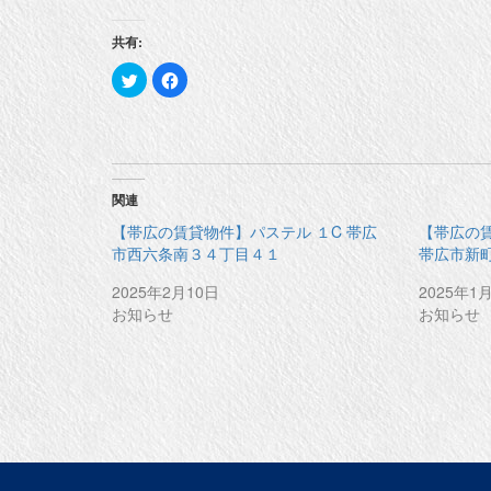
共有:
ク
F
リ
a
ッ
c
ク
e
し
b
て
o
T
o
w
k
i
で
t
共
関連
t
有
e
す
【帯広の賃貸物件】パステル １C 帯広
【帯広の
r
る
で
に
市西六条南３４丁目４１
帯広市新
共
は
有
ク
(
リ
2025年2月10日
2025年1
新
ッ
お知らせ
お知らせ
し
ク
い
し
ウ
て
ィ
く
ン
だ
ド
さ
ウ
い
で
(
開
新
き
し
ま
い
す
ウ
)
ィ
ン