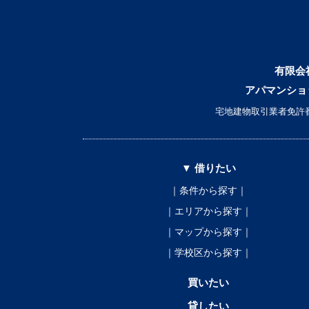
ド
ウ
で
開
き
ま
す
)
有限会
アパマンショ
宅地建物取引業者免許番
▼ 借りたい
｜条件から探す｜
｜エリアから探す｜
｜マップから探す｜
｜学校区から探す｜
買いたい
貸したい