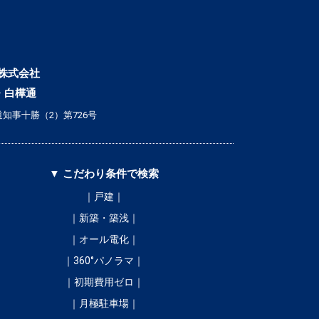
株式会社
・白樺通
知事十勝（2）第726号
▼ こだわり条件で検索
｜戸建｜
｜新築・築浅｜
｜オール電化｜
｜360°パノラマ｜
｜初期費用ゼロ｜
｜月極駐車場｜