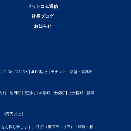
ドットコム通信
社長ブログ
お知らせ
／3LDK／3SLDK
4LDK以上
テナント・店舗・事務所
内村
池田町
更別村
本別町
士幌町
上士幌町
新得
10万円以上
をお探し致します。 住所（帯広市エリア）・環境・相