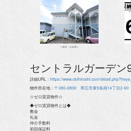
☆敷金・礼金無し
セントラルガーデン9
詳細URL：
https://www.obihiroshi.com/detail.php?h
物件所在地：
〒080-0809 帯広市東9条南14丁目2-60
☆ゼロ賃貸物件☆
◆ゼロ賃貸物件とは◆
敷金
礼金
仲介手数料
初回保証料