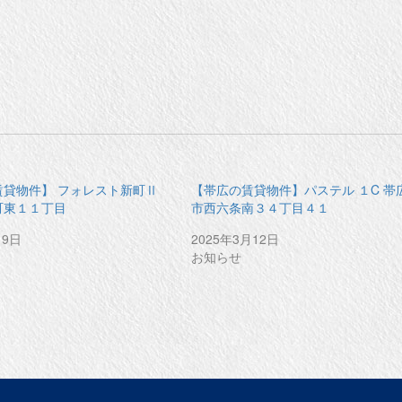
賃貸物件】 フォレスト新町Ⅱ
【帯広の賃貸物件】パステル １C 帯
町東１１丁目
市西六条南３４丁目４１
月9日
2025年3月12日
お知らせ