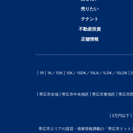
売りたい
テナント
不動産投資
店舗情報
1R
1K／1DK
1SK／1SDK／1SLK／1LDK／1SLDK
帯広市全域
帯広市中央地区
帯広市東地区
帯広市
3万円以下
帯広市エリアの賃貸・借家情報満載の「帯広市ドット