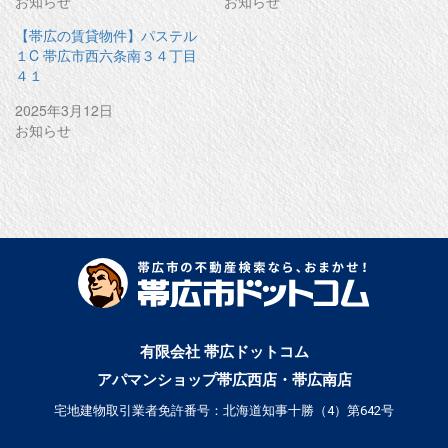
お知らせ
お知らせ
ウ
て
ィ
く
ン
だ
【帯広の賃貸物件】パステル
ド
さ
ウ
い
１C 帯広市西六条南３４丁目
で
(
４１
開
新
き
し
ま
い
2025年3月12日
す
ウ
)
ィ
お知らせ
ン
ド
ウ
で
開
き
ま
す
)
有限会社 帯広ドットコム
アパマンショップ帯広西店・帯広南店
宅地建物取引業者免許番号：北海道知事十勝（4）第642号