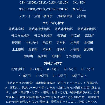
2SK／2SDK／2SLK／2LDK／2SLDK
3K／3DK
3SK／3SDK／3SLK／3LDK／3SLDK
4LDK以上
テナント・店舗・事務所
月極駐車場
貸土地
エリアから探す
帯広市全域
帯広市中央地区
帯広市東地区
帯広市西地区
帯広市南地区
帯広市北地区
音更町
芽室町
幕別町
鹿追町
中札内村
池田町
更別村
本別町
士幌町
上士幌町
新得町
清水町
浦幌町
大樹町
広尾町
豊頃町
足寄町
陸別町
その他地域
賃料から探す
3万円以下
3～4万円
4～5万円
5～6万円
6～7万円
7～8万円
8～9万円
9～10万円
10万円以上
帯広市エリアの賃貸・借家情報満載の「帯広市ドットコム」！ 部屋の広
さ、間取り、収納スペースと等々こだわり条件に合った物件をお探し致しま
す。 住所（帯広市エリア）・環境・相場・こだわり条件検索以外に、設備
や間取り・駅徒歩等の細かな条件でも絞り込むことが可能です！ 希望条件
に合う物件が見つからない場合は、帯広市ドットコムにご連絡ください。