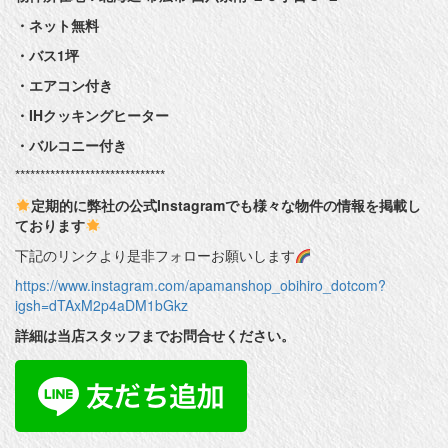
・ネット無料
・バス1坪
・エアコン付き
・IHクッキングヒーター
・バルコニー付き
******************************
定期的に弊社の公式Instagramでも様々な物件の情報を掲載し
ております
下記のリンクより是非フォローお願いします
https://www.instagram.com/apamanshop_obihiro_dotcom?
igsh=dTAxM2p4aDM1bGkz
詳細は当店スタッフまでお問合せください。