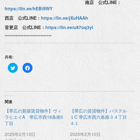
南店 公式LINE：
https://lin.ee/hEBiSWY
西店 公式LINE：
https://lin.ee/jXuHAAh
音更店 公式LINE：
https://lin.ee/u87oq3yl
******************************
共有:
ク
F
リ
a
ッ
c
ク
e
し
b
て
o
T
o
w
k
i
で
t
共
関連
t
有
e
す
【帯広の新築賃貸物件】ヴィ
【帯広の賃貸物件】パステル
r
る
で
に
ラヒエイA 帯広市西18条南5
１C 帯広市西六条南３４丁目
共
は
丁目
４１
有
ク
(
リ
新
ッ
2025年2月13日
2025年2月10日
し
ク
い
し