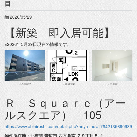
目
2026/05/29
【新築 即入居可能】
※2026年5月29日現在の情報です。
☆新築物件
☆設備充実
☆白基調
Ｒ Ｓｑｕａｒｅ（アー
ルスクエア） 105
https://www.obihiroshi.com/detail.php?heya_no=17642135690939
物件所在地：北海道 帯広市 西六条南 ２９丁目５-１