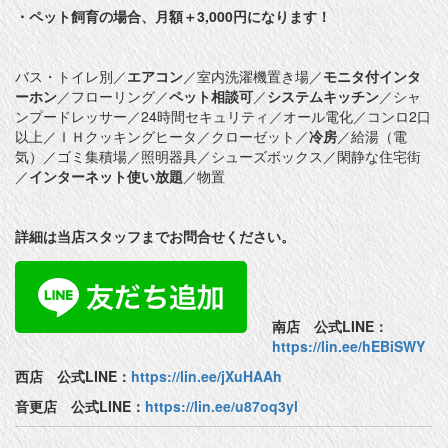
・ペット飼育の場合、月額＋3,000円になります！
バス・トイレ別／
エアコン
／室内洗濯機置き場／
モニタ付インタ
ーホン
／フローリング／
ペット相談可
／
システムキッチン
／シャ
ンプードレッサー／24時間セキュリティ／オール電化／コンロ2口
以上／ＩＨクッキングヒータ／クローゼット／
冷房
／給湯（電
気）／ゴミ集積場／照明器具／シューズボックス／閑静な住宅街
／
インターネット使い放題
／物置
詳細は当店スタッフまでお問合せください。
南店 公式LINE：
https://lin.ee/hEBiSWY
西店 公式LINE：
https://lin.ee/jXuHAAh
音更店 公式LINE：
https://lin.ee/u87oq3yl