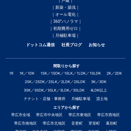
｜戸建｜
｜新築・築浅｜
｜オール電化｜
｜360°パノラマ｜
｜初期費用ゼロ｜
｜月極駐車場｜
ドットコム通信
社長ブログ
お知らせ
間取りから探す
1R
1K／1DK
1SK／1SDK／1SLK／1LDK／1SLDK
2K／2DK
2SK／2SDK／2SLK／2LDK／2SLDK
3K／3DK
3SK／3SDK／3SLK／3LDK／3SLDK
4LDK以上
テナント・店舗・事務所
月極駐車場
貸土地
エリアから探す
帯広市全域
帯広市中央地区
帯広市東地区
帯広市西地区
帯広市南地区
帯広市北地区
音更町
芽室町
幕別町