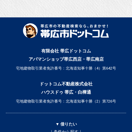
ウ
で
開
き
ま
す
)
有限会社 帯広ドットコム
アパマンショップ帯広西店・帯広南店
宅地建物取引業者免許番号：北海道知事十勝（4）第642号
ドットコム不動産株式会社
ハウスドゥ 帯広・白樺通
宅地建物取引業者免許番号：北海道知事十勝（2）第726号
▼ 借りたい
｜条件から探す｜