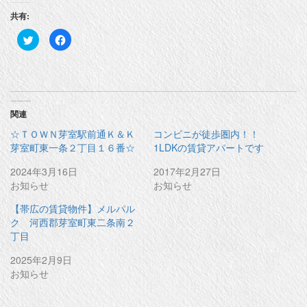
共有:
ク
F
リ
a
ッ
c
ク
e
し
b
て
o
T
o
w
k
i
で
t
共
関連
t
有
e
す
☆ＴＯＷＮ芽室駅前通Ｋ＆Ｋ
コンビニが徒歩圏内！！
r
る
で
に
芽室町東一条２丁目１６番☆
1LDKの賃貸アパートです
共
は
有
ク
(
リ
2024年3月16日
2017年2月27日
新
ッ
お知らせ
お知らせ
し
ク
い
し
ウ
て
【帯広の賃貸物件】メルパル
ィ
く
ン
だ
ク 河西郡芽室町東二条南２
ド
さ
ウ
い
丁目
で
(
開
新
2025年2月9日
き
し
ま
い
お知らせ
す
ウ
)
ィ
ン
ド